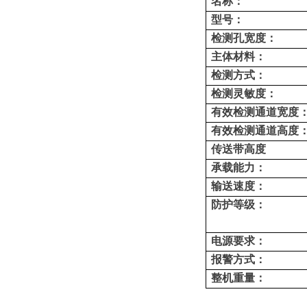
名称
：
型号
：
检测孔宽度
：
主体材料
：
检测方式：
检测灵敏度
：
有效检测
通道
宽度
有效检测
通道
高度
传送带高度
承载
能力
：
输送
速度
：
防护等级
：
电源要求
：
报警方式
：
整机重量
：