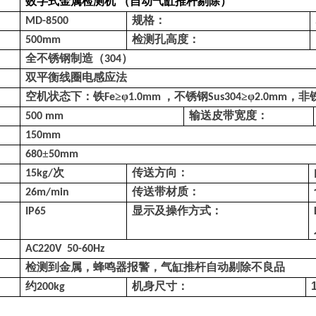
数字式
金属检测
机
（自动气缸推杆剔除）
规格
：
MD-8500
检测孔高度
：
5
00
mm
全不锈钢制造
（
）
304
双平衡线圈电感应法
空机
状态下
：
铁
≥
φ
，不锈钢
≥
φ
，非
Fe
1.0mm
Sus
3
0
4
2.0mm
：
输送皮带宽度：
50
0
mm
：
15
0mm
±
68
0
5
0mm
次
传送方向
：
15
kg/
传送带材质
：
26
m/min
显示及操作方式
：
IP65
AC220V
50-60Hz
检测到金属，
蜂鸣器
报警，
气缸推杆自动剔除不良品
约
机身尺寸
：
200kg