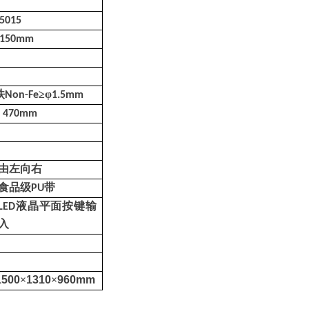
5
0
15
15
0mm
铁
≥
φ
Non-Fe
1.5mm
470mm
由
左
向
右
食品级
带
PU
液晶平面按键输
LED
入
1500
×
1310
×
960mm