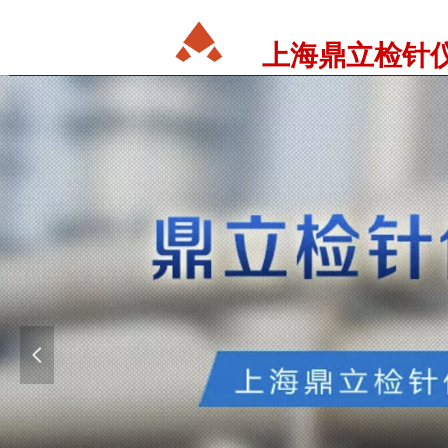
上海鼎立检针
넳