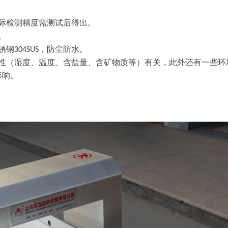
际检测精度需测试后得出。
。
锈钢
，防尘防水。
304
S
US
性（湿度、温度
、
含盐量、
含矿物质
等）有关，此外还有一些环
影响。